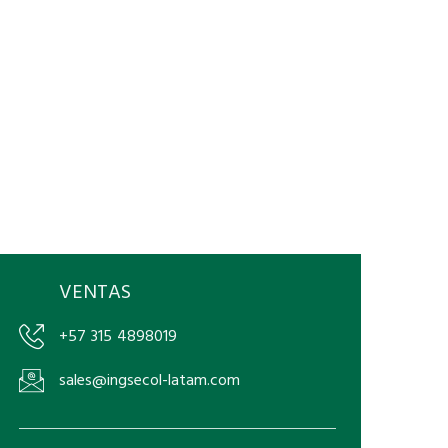
VENTAS
+57 315 4898019
sales@ingsecol-latam.com