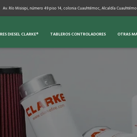
Av. Río Misisipi, número 49 piso 14, colonia Cuauhtémoc, Alcaldía Cuauhtémo
ES DIESEL CLARKE®
TABLEROS CONTROLADORES
OTRAS M