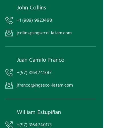
John Collins
+1 (989) 9923498
jcollins@ingsecol-latam.com
Juan Camilo Franco
+(57) 3164741387
jfranco@ingsecol-latam.com
William Estupiñan
+(57) 3164740173