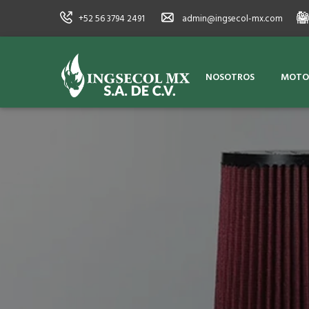
+52 56 3794 2491
admin@ingsecol-mx.com
NOSOTROS
MOTOR